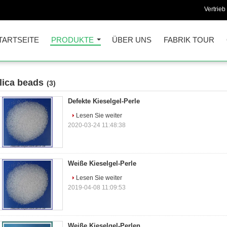
Vertrieb
TARTSEITE
PRODUKTE
ÜBER UNS
FABRIK TOUR
ilica beads
(3)
Defekte Kieselgel-Perle
Lesen Sie weiter
2020-03-24 11:48:38
Weiße Kieselgel-Perle
Lesen Sie weiter
2019-04-08 11:09:53
Weiße Kieselgel-Perlen