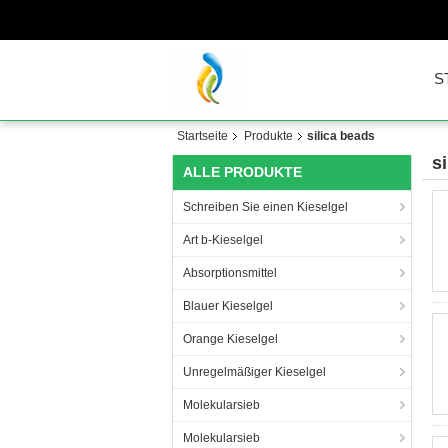
S
Startseite
Produkte
silica beads
s
ALLE PRODUKTE
Schreiben Sie einen Kieselgel
Art b-Kieselgel
Absorptionsmittel
Blauer Kieselgel
Orange Kieselgel
Unregelmäßiger Kieselgel
Molekularsieb
Molekularsieb