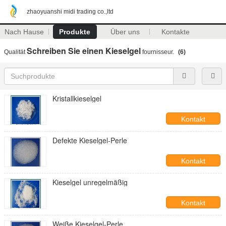
zhaoyuanshi midi trading co.,ltd
Nach Hause
Produkte
Über uns
Kontakte
Schreiben Sie einen Kieselgel
Qualität
fournisseur.
(6)
Kristallkieselgel
Kontakt
Defekte Kieselgel-Perle
Kontakt
Kieselgel unregelmäßig
Kontakt
Weiße Kieselgel-Perle