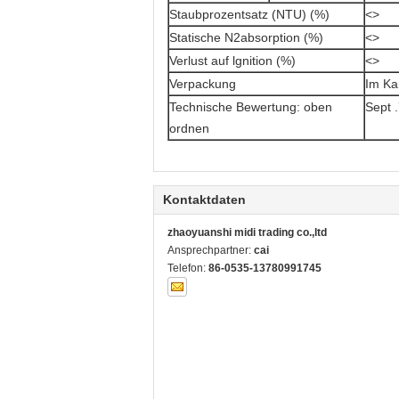
Staubprozentsatz (NTU) (%)
<>
Statische N2absorption (%)
<>
Verlust auf lgnition (%)
<>
Verpackung
Im Ka
Technische Bewertung: oben
Sept 
ordnen
Kontaktdaten
zhaoyuanshi midi trading co.,ltd
Ansprechpartner:
cai
Telefon:
86-0535-13780991745