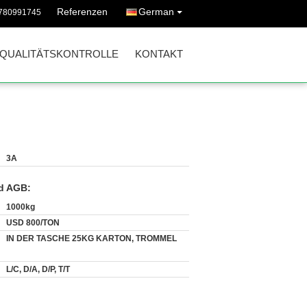
Referenzen
German
780991745
QUALITÄTSKONTROLLE
KONTAKT
3A
d AGB:
1000kg
USD 800/TON
IN DER TASCHE 25KG KARTON, TROMMEL
L/C, D/A, D/P, T/T