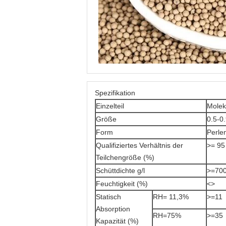
Spezifikation
Einzelteil
Molek
Größe
0.5-0
Form
Perle
Qualifiziertes Verhältnis der
>= 95
Teilchengröße (%)
Schüttdichte g/l
>=70
Feuchtigkeit (%)
<>
Statisch
RH= 11,3%
>=11
Absorption
RH=75%
>=35
Kapazität (%)