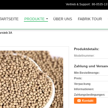
Vertrieb & Support :
86-0535-13
TARTSEITE
PRODUKTE
ÜBER UNS
FABRIK TOUR
arsieb 3A
Produktdetails:
Modellnummer:
Zahlung und Versan
Min Bestellmenge:
Preis:
Verpackung
Informationen:
Zahlungsbedingungen:
Kontakt